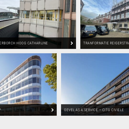
ERBORCH HOOG CATHARIJNE
TRANFORMATIE REIGERSTR
RECHT
UTRECHT
P
GEVEL AS A SERVICE – CITG CIVIELE
TECHNIEK GEBOUW TU DELFT