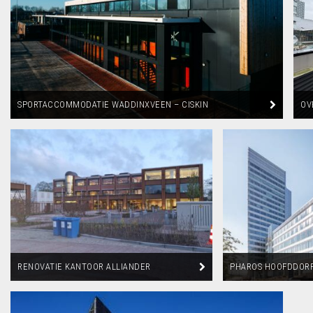
SPORTACCOMMODATIE WADDINXVEEN – CISKIN
OV
GEVEL
UT
RENOVATIE KANTOOR ALLIANDER
PHAROS HOOFDDOR
LEEUWARDEN