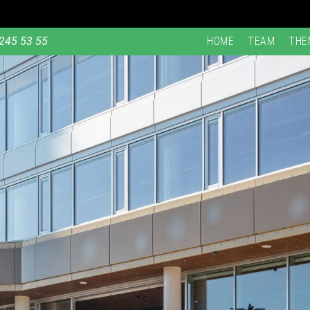
245 53 55
HOME
TEAM
THE