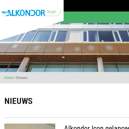
Home
»
Nieuws
NIEUWS
Alkondor Icon gelance