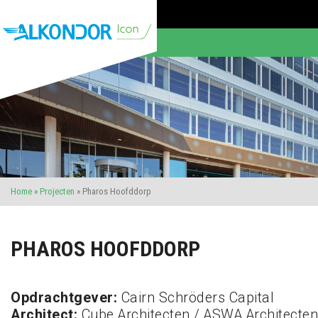
Home
»
Projecten
»
Pharos Hoofddorp
PHAROS HOOFDDORP
Opdrachtgever:
Cairn Schröders Capital
Architect:
Cube Architecten / ASWA Architecten