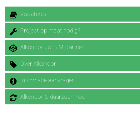
Vacatures
Project op maat nodig?
Alkondor uw BIM-partner
Over Alkondor
Informatie aanvragen
Alkondor & duurzaamheid