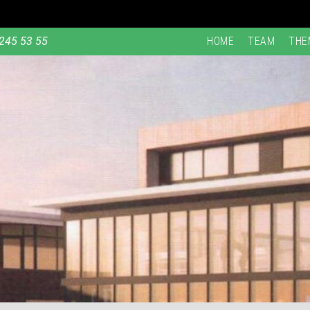
245 53 55
HOME
TEAM
THE