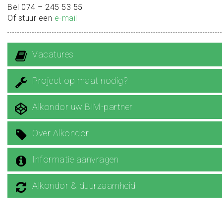
Bel
074 – 245 53 55
Of stuur een
e-mail
Vacatures
Project op maat nodig?
Alkondor uw BIM-partner
Over Alkondor
Informatie aanvragen
Alkondor & duurzaamheid