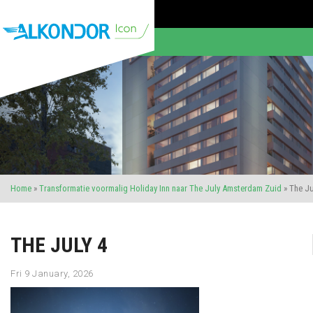
Home
»
Transformatie voormalig Holiday Inn naar The July Amsterdam Zuid
»
The Ju
THE JULY 4
Fri 9 January, 2026