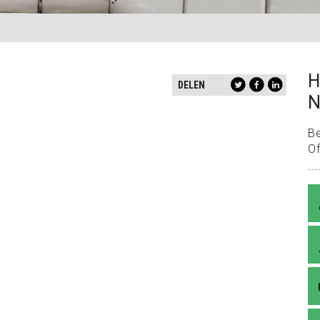
H
DELEN
N
B
Of