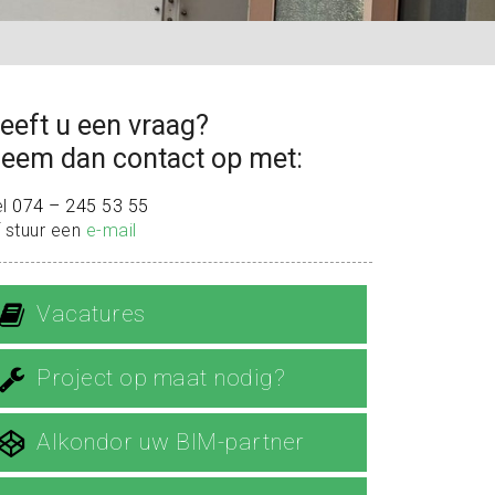
eeft u een vraag?
eem dan contact op met:
el
074 – 245 53 55
 stuur een
e-mail
Vacatures
Project op maat nodig?
Alkondor uw BIM-partner