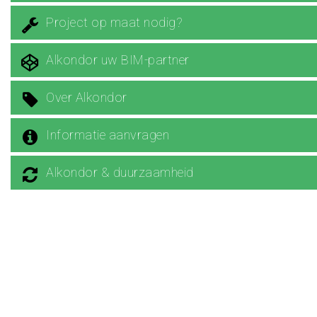
Project op maat nodig?
Alkondor uw BIM-partner
Over Alkondor
Informatie aanvragen
Alkondor & duurzaamheid