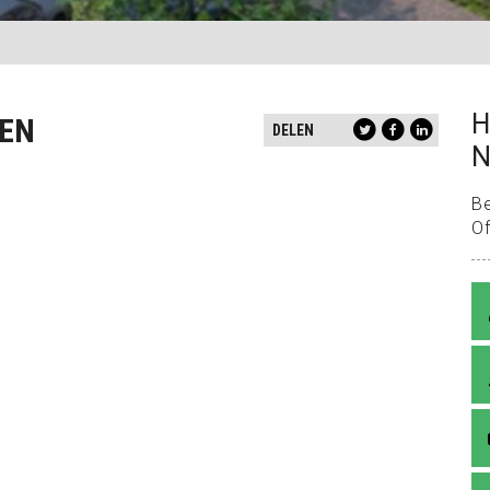
H
SEN
DELEN
N
B
Of