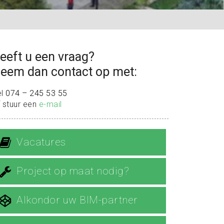
eeft u een vraag?
eem dan contact op met:
el
074 – 245 53 55
 stuur een
e-mail
Vacatures
Project op maat nodig?
Alkondor uw BIM-partner