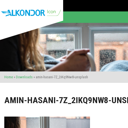
Home
»
Downloads
»
amin-hasani-7Z_2iKq9Nw8-unsplash
AMIN-HASANI-7Z_2IKQ9NW8-UN