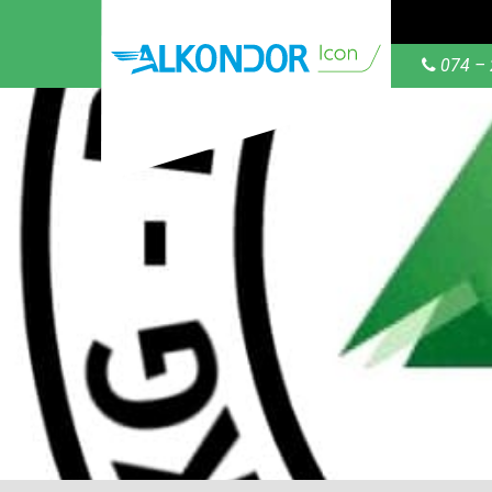
074 – 