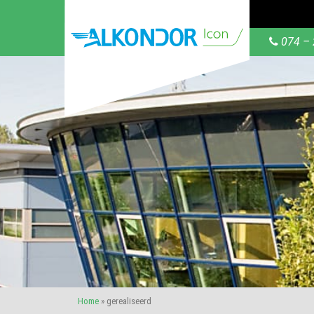
074 – 
Home
»
gerealiseerd